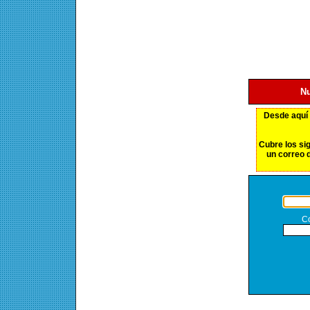
Nu
Desde aquí
Cubre los si
un correo 
Co